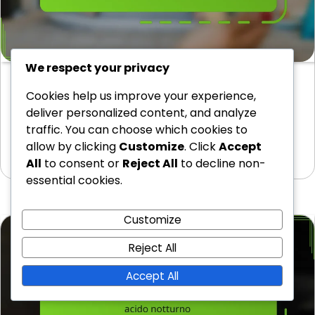
We respect your privacy
Impatto dell’Alcol sul Sonno e sul Reflusso
Cookies help us improve your experience,
Acido Notturno
deliver personalized content, and analyze
Il consumo di alcol può compromettere gravemente
traffic. You can choose which cookies to
la qualità del sonno interferendo con i cicli…
allow by clicking
Customize
. Click
Accept
24/02/2026
All
to consent or
Reject All
to decline non-
essential cookies.
Customize
Reject All
Accept All