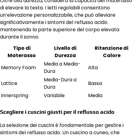
Oltre alla durezza, considera la capacità del materasso
di elevare la testa. I letti regolabili consentono
un’elevazione personalizzabile, che può alleviare
significativamente i sintomi del reflusso acido
mantenendo la parte superiore del corpo elevata
durante il sonno.
Tipo di
Livello di
Ritenzione di
Materasso
Durezza
Calore
Media a Media-
Memory Foam
Alta
Dura
Media-Dura a
Lattice
Bassa
Dura
Innerspring
Variabile
Media
Scegliere i cuscini giusti per il reflusso acido
La selezione dei cuscini è fondamentale per gestire i
sintomi del reflusso acido. Un cuscino a cuneo, che