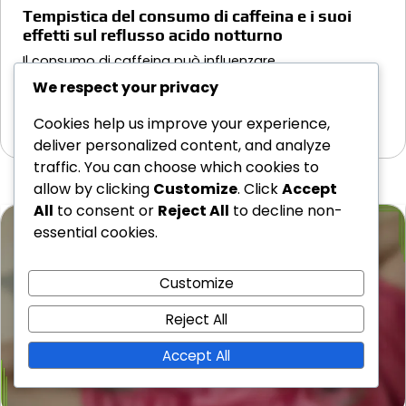
Tempistica del consumo di caffeina e i suoi
effetti sul reflusso acido notturno
Il consumo di caffeina può influenzare
significativamente il reflusso acido notturno
We respect your privacy
stimolando la produzione di…
Cookies help us improve your experience,
17/02/2026
deliver personalized content, and analyze
traffic. You can choose which cookies to
allow by clicking
Customize
. Click
Accept
All
to consent or
Reject All
to decline non-
essential cookies.
Customize
Reject All
Accept All