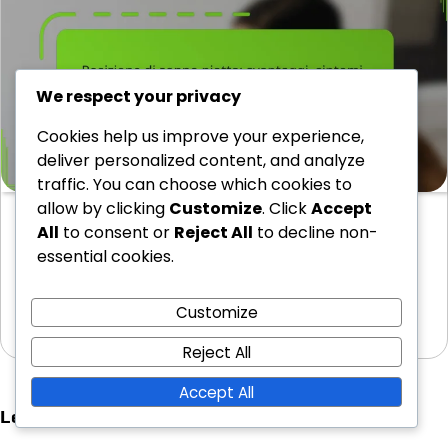
We respect your privacy
Cookies help us improve your experience,
deliver personalized content, and analyze
traffic. You can choose which cookies to
allow by clicking
Customize
. Click
Accept
Posizione di sonno piatta: svantaggi, sintomi,
All
to consent or
Reject All
to decline non-
alternative
essential cookies.
La posizione di sonno piatta può avere un impatto
significativo sulla tua salute, portando a…
Customize
27/02/2026
Reject All
Accept All
Leave a Reply