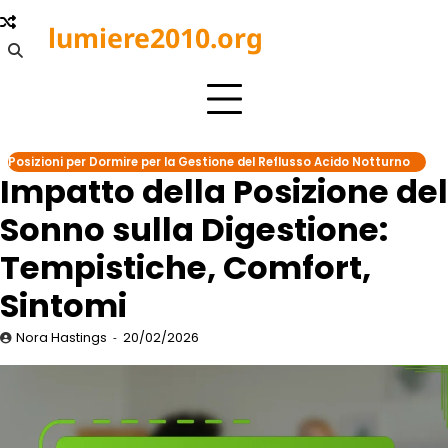
Skip
lumiere2010.org
to
content
Posizioni per Dormire per la Gestione del Reflusso Acido Notturno
Impatto della Posizione del
Sonno sulla Digestione:
Tempistiche, Comfort,
Sintomi
Nora Hastings
20/02/2026