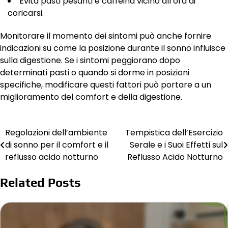
Evita pasti pesanti e caffeina vicino all’ora di
coricarsi.
Monitorare il momento dei sintomi può anche fornire
indicazioni su come la posizione durante il sonno influisce
sulla digestione. Se i sintomi peggiorano dopo
determinati pasti o quando si dorme in posizioni
specifiche, modificare questi fattori può portare a un
miglioramento del comfort e della digestione.
Regolazioni dell’ambiente
Tempistica dell’Esercizio
Post
di sonno per il comfort e il
Serale e i Suoi Effetti sul
navigation
reflusso acido notturno
Reflusso Acido Notturno
Related Posts