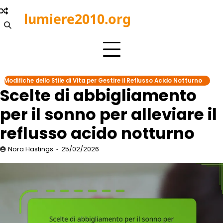
Skip
lumiere2010.org
to
content
Modifiche dello Stile di Vita per Gestire il Reflusso Acido Notturno
Scelte di abbigliamento
per il sonno per alleviare il
reflusso acido notturno
Nora Hastings
25/02/2026