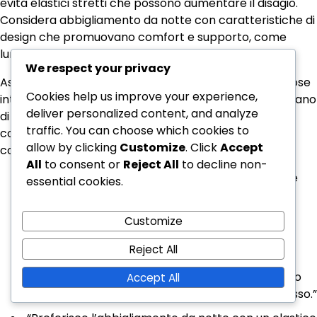
evita elastici stretti che possono aumentare il disagio.
Considera abbigliamento da notte con caratteristiche di
design che promuovano comfort e supporto, come
lunghezze maggiori o vestibilità regolabili.
We respect your privacy
Ascoltare le esperienze degli utenti può fornire preziose
Cookies help us improve your experience,
intuizioni su ciò che funziona meglio. Molti raccomandano
deliver personalized content, and analyze
di provare diversi stili e tessuti per trovare la
traffic. You can choose which cookies to
combinazione perfetta che allevi i sintomi e migliori il
allow by clicking
Customize
. Click
Accept
comfort complessivo durante il sonno.
All
to consent or
Reject All
to decline non-
“Passare a pigiami in cotone ha fatto una grande
essential cookies.
differenza nei miei sintomi di reflusso di notte!”
“Ho scoperto che l’abbigliamento da notte a
Customize
vestibilità ampia mi aiuta a dormire meglio senza
Reject All
sentirmi costretto.”
“I tessuti che assorbono l’umidità mi mantengono
Accept All
fresco e comodo, il che è essenziale per il mio reflusso.”