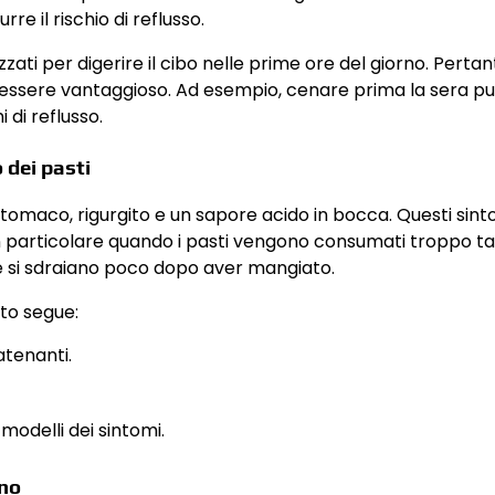
re il rischio di reflusso.
zati per digerire il cibo nelle prime ore del giorno. Pertan
può essere vantaggioso. Ad esempio, cenare prima la sera p
 di reflusso.
 dei pasti
stomaco, rigurgito e un sapore acido in bocca. Questi sint
particolare quando i pasti vengono consumati troppo tard
e si sdraiano poco dopo aver mangiato.
to segue:
atenanti.
 modelli dei sintomi.
nno