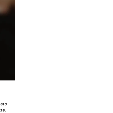
esto
te.