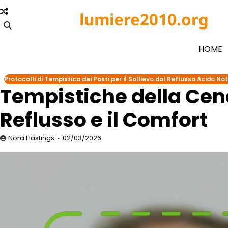
Skip
lumiere2010.org
to
content
HOME
Protocolli di Tempistica dei Pasti per il Sollievo dal Reflusso Acido No
Tempistiche della Cena
Reflusso e il Comfort
Nora Hastings
02/03/2026