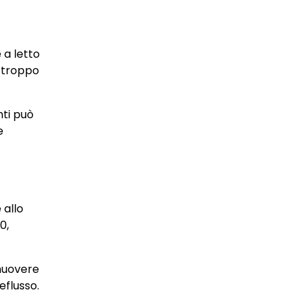
 a letto
e troppo
nti può
e
 allo
0,
omuovere
eflusso.