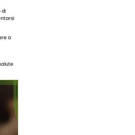
 di
entarsi
are a
salute