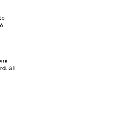
to,
uò
omi
i. Gli