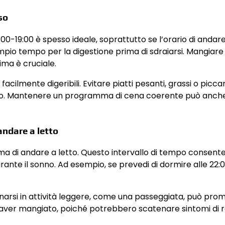
so
:00-19:00 è spesso ideale, soprattutto se l’orario di andare
mpio tempo per la digestione prima di sdraiarsi. Mangiar
rima è cruciale.
facilmente digeribili. Evitare piatti pesanti, grassi o picca
lusso. Mantenere un programma di cena coerente può anch
andare a letto
a di andare a letto. Questo intervallo di tempo consente
urante il sonno. Ad esempio, se prevedi di dormire alle 22:0
gnarsi in attività leggere, come una passeggiata, può pr
po aver mangiato, poiché potrebbero scatenare sintomi di r