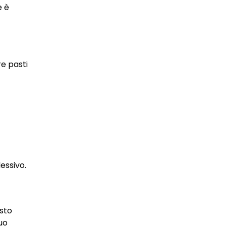
e è
re pasti
essivo.
esto
tuo