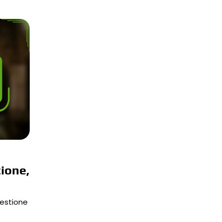
ione,
gestione