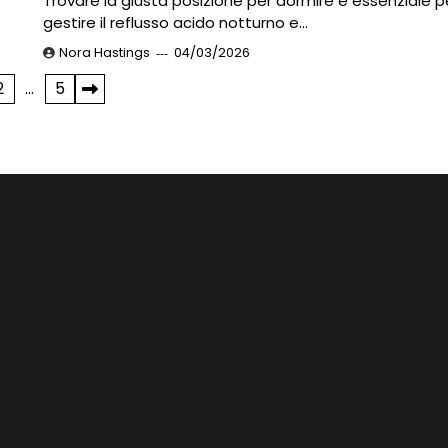
Trovare la giusta posizione per dormire è essenziale p
gestire il reflusso acido notturno e…
Nora Hastings
04/03/2026
2
…
5