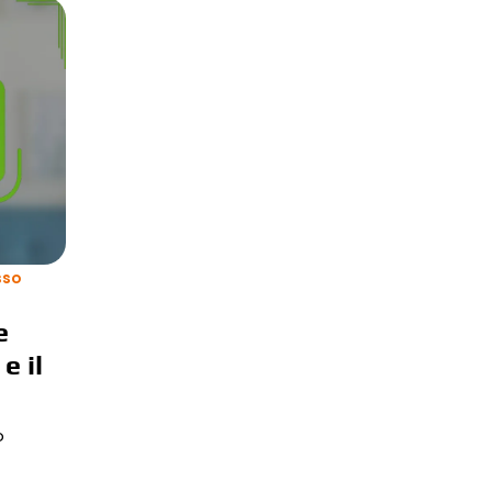
sso
e
e il
o