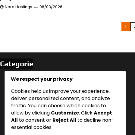
Nora Hastings
06/03/2026
Posts
1
pagination
Categorie
Modifiche dello Stile di Vita per
We respect your privacy
Gestire il Reflusso Acido Notturno
Cookies help us improve your experience,
Posizioni per Dormire per la
deliver personalized content, and analyze
Gestione del Reflusso Acido
traffic. You can choose which cookies to
Notturno
allow by clicking
Customize
. Click
Accept
Protocolli di Tempistica dei Pasti per
All
to consent or
Reject All
to decline non-
il Sollievo dal Reflusso Acido
essential cookies.
Notturno