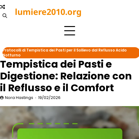
Skip
lumiere2010.org
to
content
Protocolli di Tempistica dei Pasti per il Sollievo dal Reflusso Acido
Notturno
Tempistica dei Pasti e
Digestione: Relazione con
il Reflusso e il Comfort
Nora Hastings
19/02/2026