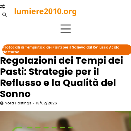
Skip
lumiere2010.org
to
content
Protocolli di Tempistica dei Pasti per il Sollievo dal Reflusso Acido
Notturno
Regolazioni dei Tempi dei
Pasti: Strategie per il
Reflusso e la Qualità del
Sonno
Nora Hastings
13/02/2026