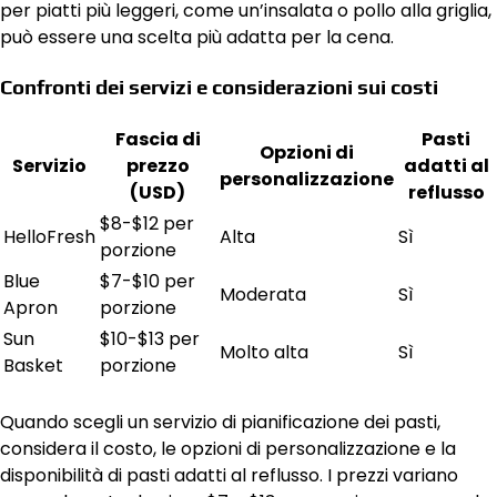
per piatti più leggeri, come un’insalata o pollo alla griglia,
può essere una scelta più adatta per la cena.
Confronti dei servizi e considerazioni sui costi
Fascia di
Pasti
Opzioni di
Servizio
prezzo
adatti al
personalizzazione
(USD)
reflusso
$8-$12 per
HelloFresh
Alta
Sì
porzione
Blue
$7-$10 per
Moderata
Sì
Apron
porzione
Sun
$10-$13 per
Molto alta
Sì
Basket
porzione
Quando scegli un servizio di pianificazione dei pasti,
considera il costo, le opzioni di personalizzazione e la
disponibilità di pasti adatti al reflusso. I prezzi variano