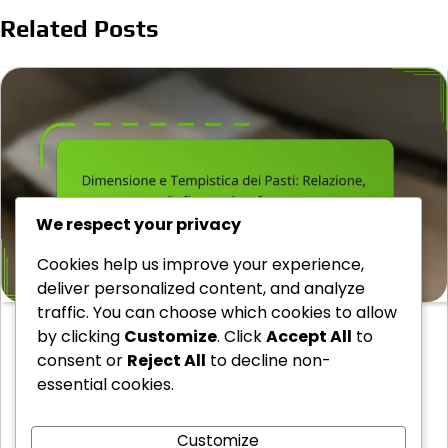
Related Posts
We respect your privacy
Cookies help us improve your experience,
deliver personalized content, and analyze
traffic. You can choose which cookies to allow
Dimensione e Tempistica dei Pasti: Relazione,
by clicking
Customize
. Click
Accept All
to
Reflusso, Comfort
consent or
Reject All
to decline non-
La dimensione e il momento dei pasti giocano un
essential cookies.
ruolo cruciale nella gestione dei sintomi…
09/03/2026
Customize