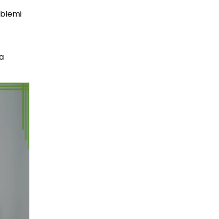
oblemi
 a