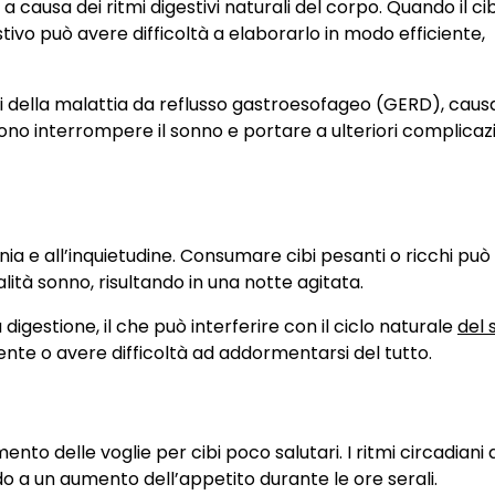
 causa dei ritmi digestivi naturali del corpo. Quando il ci
stivo può avere difficoltà a elaborarlo in modo efficiente,
omi della malattia da reflusso gastroesofageo (GERD), cau
sono interrompere il sonno e portare a ulteriori complicazi
ia e all’inquietudine. Consumare cibi pesanti o ricchi può
lità sonno, risultando in una notte agitata.
digestione, il che può interferire con il ciclo naturale
del 
nte o avere difficoltà ad addormentarsi del tutto.
nto delle voglie per cibi poco salutari. I ritmi circadiani 
o a un aumento dell’appetito durante le ore serali.