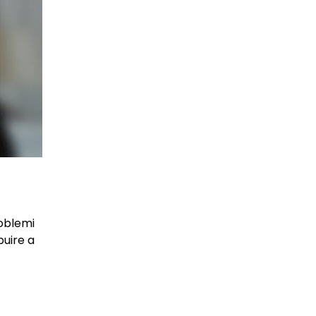
roblemi
buire a