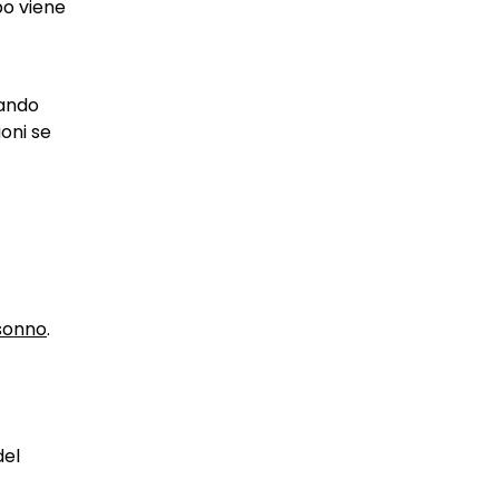
bo viene
sando
oni se
sonno
.
del