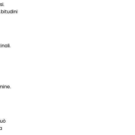
i.
bitudini
nali.
mine.
può
a