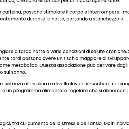
rofondo, che sono essenziali per un riposo rigenerante.
 o caffeina, possono stimolare il corpo e interrompere i mod
frequentemente durante la notte, portando a stanchezza e
iare a tarda notte a varie condizioni di salute croniche. 
e tardi possono avere un rischio maggiore di sviluppar
rome metabolica. Questa associazione può derivare dagli 
o sul sonno.
istenza all’insulina e a livelli elevati di zucchero nel san
nere un programma alimentare regolare che si allinei con i 
ci, tra cui aumento dello stress e dell’ansia. Molti individ