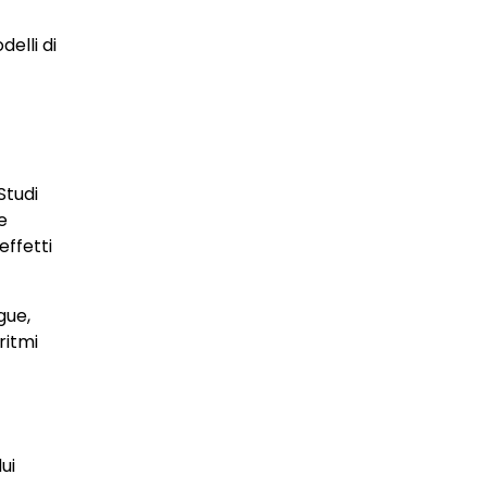
elli di
Studi
e
effetti
gue,
ritmi
ui