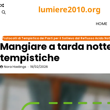
Skip
lumiere2010.org
to
content
HOME
Protocolli di Tempistica dei Pasti per il Sollievo dal Reflusso Acido No
Mangiare a tarda notte:
tempistiche
Nora Hastings
19/02/2026