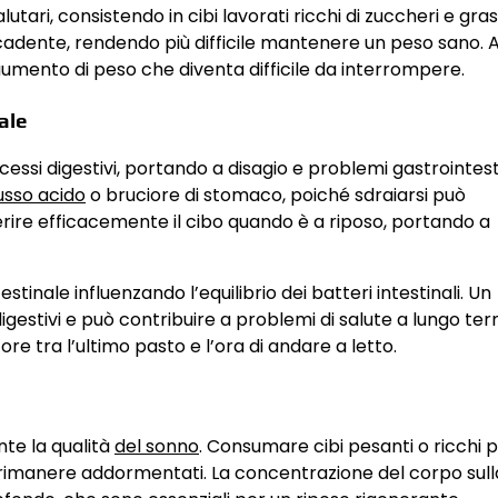
tari, consistendo in cibi lavorati ricchi di zuccheri e grass
dente, rendendo più difficile mantenere un peso sano. A
aumento di peso che diventa difficile da interrompere.
ale
ssi digestivi, portando a disagio e problemi gastrointesti
lusso acido
o bruciore di stomaco, poiché sdraiarsi può
rire efficacemente il cibo quando è a riposo, portando a
estinale influenzando l’equilibrio dei batteri intestinali. Un
gestivi e può contribuire a problemi di salute a lungo ter
 ore tra l’ultimo pasto e l’ora di andare a letto.
nte la qualità
del sonno
. Consumare cibi pesanti o ricchi 
o rimanere addormentati. La concentrazione del corpo sull