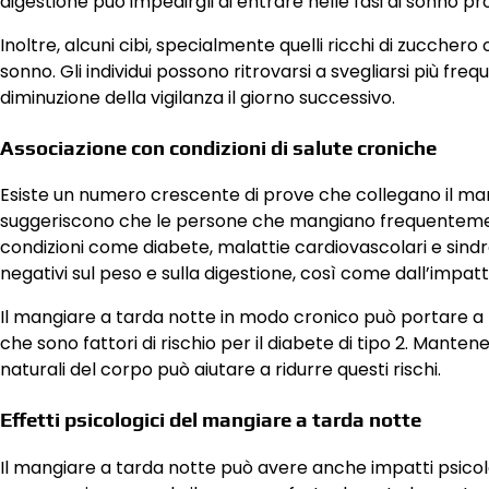
digestione può impedirgli di entrare nelle fasi di sonno p
Inoltre, alcuni cibi, specialmente quelli ricchi di zucchero
sonno. Gli individui possono ritrovarsi a svegliarsi più 
diminuzione della vigilanza il giorno successivo.
Associazione con condizioni di salute croniche
Esiste un numero crescente di prove che collegano il mang
suggeriscono che le persone che mangiano frequentement
condizioni come diabete, malattie cardiovascolari e sind
negativi sul peso e sulla digestione, così come dall’impatt
Il mangiare a tarda notte in modo cronico può portare a res
che sono fattori di rischio per il diabete di tipo 2. Mante
naturali del corpo può aiutare a ridurre questi rischi.
Effetti psicologici del mangiare a tarda notte
Il mangiare a tarda notte può avere anche impatti psicologi