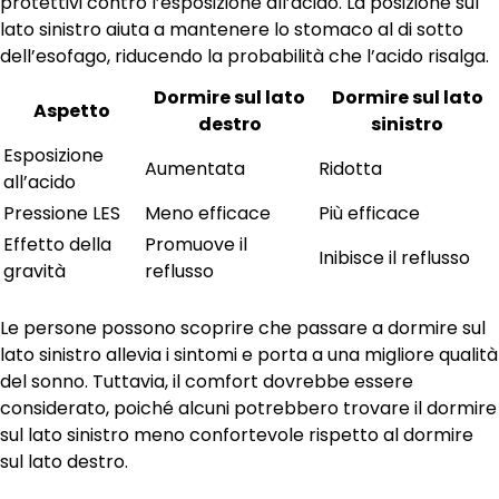
protettivi contro l’esposizione all’acido. La posizione sul
lato sinistro aiuta a mantenere lo stomaco al di sotto
dell’esofago, riducendo la probabilità che l’acido risalga.
Dormire sul lato
Dormire sul lato
Aspetto
destro
sinistro
Esposizione
Aumentata
Ridotta
all’acido
Pressione LES
Meno efficace
Più efficace
Effetto della
Promuove il
Inibisce il reflusso
gravità
reflusso
Le persone possono scoprire che passare a dormire sul
lato sinistro allevia i sintomi e porta a una migliore qualità
del sonno. Tuttavia, il comfort dovrebbe essere
considerato, poiché alcuni potrebbero trovare il dormire
sul lato sinistro meno confortevole rispetto al dormire
sul lato destro.