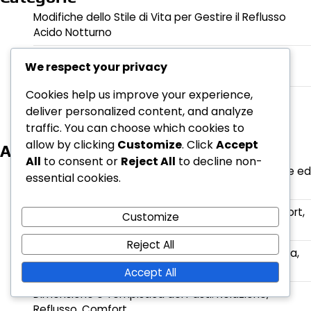
Modifiche dello Stile di Vita per Gestire il Reflusso
Acido Notturno
Posizioni per Dormire per la Gestione del Reflusso
We respect your privacy
Acido Notturno
Cookies help us improve your experience,
Protocolli di Tempistica dei Pasti per il Sollievo dal
deliver personalized content, and analyze
Reflusso Acido Notturno
traffic. You can choose which cookies to
allow by clicking
Customize
. Click
Accept
Articoli recenti
All
to consent or
Reject All
to decline non-
Idratazione e reflusso acido notturno: tempistiche ed
essential cookies.
effetti
Posizione di sonno sul lato sinistro: benefici, comfort,
Customize
riduzione del reflusso
Reject All
Cambiamenti nella Posizione del Sonno: Frequenza,
Impatto, Reflusso
Accept All
Dimensione e Tempistica dei Pasti: Relazione,
Reflusso, Comfort