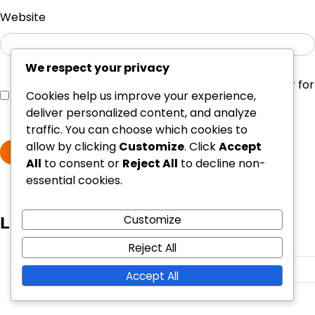
Website
We respect your privacy
Save my name, email, and website in this browser for
Cookies help us improve your experience,
the next time I comment.
deliver personalized content, and analyze
traffic. You can choose which cookies to
allow by clicking
Customize
. Click
Accept
All
to consent or
Reject All
to decline non-
essential cookies.
Customize
Link
Chi siamo
Reject All
Archivio del blog
Accept All
Contattaci