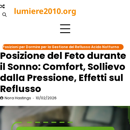
Skip
lumiere2010.org
to
content
Posizioni per Dormire per la Gestione del Reflusso Acido Notturno
Posizione del Feto durante
il Sonno: Comfort, Sollievo
dalla Pressione, Effetti sul
Reflusso
Nora Hastings
10/02/2026